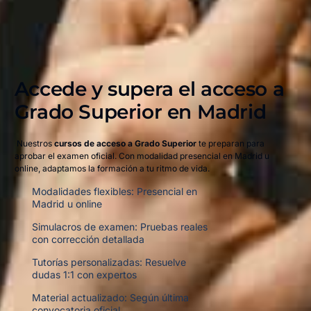
Accede y supera el acceso a
Grado Superior en Madrid​
Nuestros
cursos de acceso a Grado Superior
te preparan para
aprobar el examen oficial. Con modalidad presencial en Madrid u
online, adaptamos la formación a tu ritmo de vida.
Modalidades flexibles: Presencial en
Madrid u online
Simulacros de examen: Pruebas reales
con corrección detallada
Tutorías personalizadas: Resuelve
dudas 1:1 con expertos
Material actualizado: Según última
convocatoria oficial