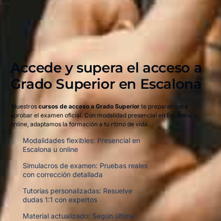
Accede y supera el acceso a
Grado Superior en Escalona​
Nuestros
cursos de acceso a Grado Superior
te preparan para
aprobar el examen oficial. Con modalidad presencial en Escalona u
online, adaptamos la formación a tu ritmo de vida.
Modalidades flexibles: Presencial en
Escalona u online
Simulacros de examen: Pruebas reales
con corrección detallada
Tutorías personalizadas: Resuelve
dudas 1:1 con expertos
Material actualizado: Según última