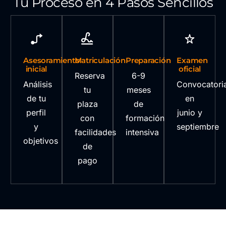
Tu Proceso en 4 Pasos Sencillos
Asesoramiento
Matriculación
Preparación
Examen
inicial
oficial
Reserva
6-9
Análisis
Convocatori
tu
meses
de tu
en
plaza
de
perfil
junio y
con
formación
y
septiembre
facilidades
intensiva
objetivos
de
pago