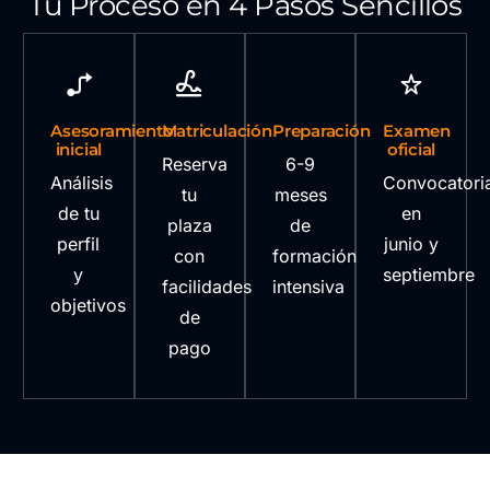
Tu Proceso en 4 Pasos Sencillos
Asesoramiento
Matriculación
Preparación
Examen
inicial
oficial
Reserva
6-9
Análisis
Convocatori
tu
meses
de tu
en
plaza
de
perfil
junio y
con
formación
y
septiembre
facilidades
intensiva
objetivos
de
pago