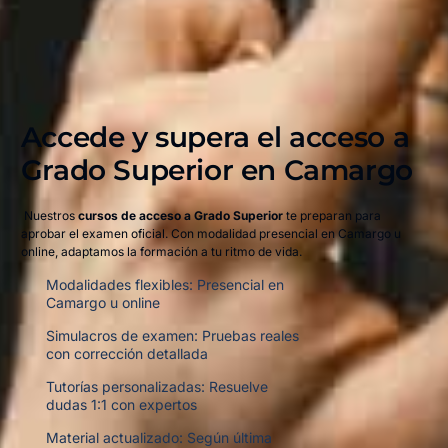
Accede y supera el acceso a
Grado Superior en Camargo​
Nuestros
cursos de acceso a Grado Superior
te preparan para
aprobar el examen oficial. Con modalidad presencial en Camargo u
online, adaptamos la formación a tu ritmo de vida.
Modalidades flexibles: Presencial en
Camargo u online
Simulacros de examen: Pruebas reales
con corrección detallada
Tutorías personalizadas: Resuelve
dudas 1:1 con expertos
Material actualizado: Según última