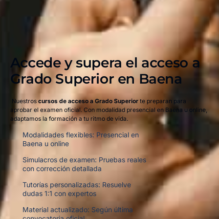
Accede y supera el acceso a
Grado Superior en Baena​
Nuestros
cursos de acceso a Grado Superior
te preparan para
aprobar el examen oficial. Con modalidad presencial en Baena u online,
adaptamos la formación a tu ritmo de vida.
Modalidades flexibles: Presencial en
Baena u online
Simulacros de examen: Pruebas reales
con corrección detallada
Tutorías personalizadas: Resuelve
dudas 1:1 con expertos
Material actualizado: Según última
convocatoria oficial