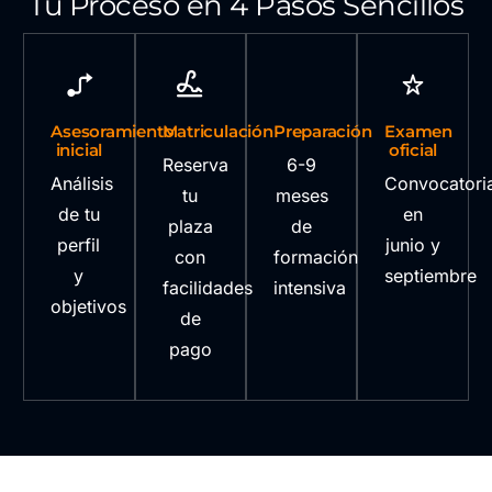
Tu Proceso en 4 Pasos Sencillos
Asesoramiento
Matriculación
Preparación
Examen
inicial
oficial
Reserva
6-9
Análisis
Convocatori
tu
meses
de tu
en
plaza
de
perfil
junio y
con
formación
y
septiembre
facilidades
intensiva
objetivos
de
pago