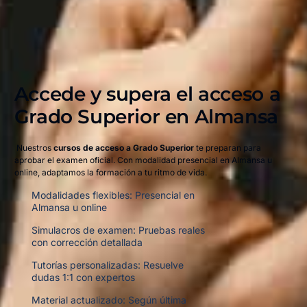
Accede y supera el acceso a
Grado Superior en Almansa​
Nuestros
cursos de acceso a Grado Superior
te preparan para
aprobar el examen oficial. Con modalidad presencial en Almansa u
online, adaptamos la formación a tu ritmo de vida.
Modalidades flexibles: Presencial en
Almansa u online
Simulacros de examen: Pruebas reales
con corrección detallada
Tutorías personalizadas: Resuelve
dudas 1:1 con expertos
Material actualizado: Según última