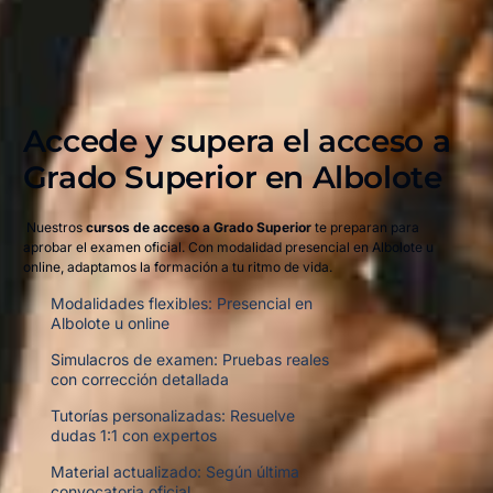
Accede y supera el acceso a
Grado Superior en Albolote​
Nuestros
cursos de acceso a Grado Superior
te preparan para
aprobar el examen oficial. Con modalidad presencial en Albolote u
online, adaptamos la formación a tu ritmo de vida.
Modalidades flexibles: Presencial en
Albolote u online
Simulacros de examen: Pruebas reales
con corrección detallada
Tutorías personalizadas: Resuelve
dudas 1:1 con expertos
Material actualizado: Según última
convocatoria oficial