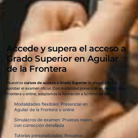
Accede y supera el acceso a
Grado Superior en Aguilar
de la Frontera​
Nuestros
cursos de acceso a Grado Superior
te preparan para
aprobar el examen oficial. Con modalidad presencial en Aguilar de la
Frontera u online, adaptamos la formación a tu ritmo de vida.
Modalidades flexibles: Presencial en
Aguilar de la Frontera u online
Simulacros de examen: Pruebas reales
con corrección detallada
Tutorías personalizadas: Resuelve