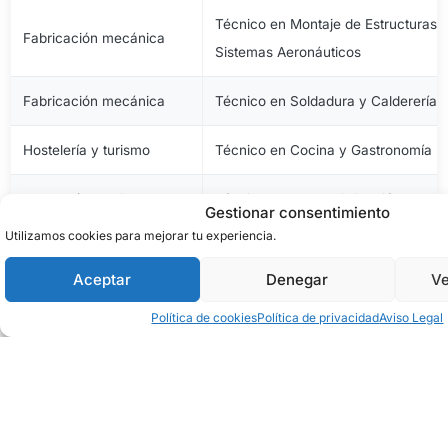
Técnico en Montaje de Estructuras e
Fabricación mecánica
Sistemas Aeronáuticos
Fabricación mecánica
Técnico en Soldadura y Calderería
Hostelería y turismo
Técnico en Cocina y Gastronomía
Hostelería y turismo
Técnico en Comercialización de Pro
Gestionar consentimiento
Utilizamos cookies para mejorar tu experiencia.
Hostelería y turismo
Técnico en Servicios en Restauraci
Aceptar
Denegar
Ve
Imagen personal
Técnico en Estética y Belleza
Política de cookies
Política de privacidad
Aviso Legal
Imagen personal
Técnico en Peluquería y Cosmética 
Imagen y sonido
Técnico en Vídeo Disc-Jockey y So
Industrias alimentarias
Técnico en Aceites de Oliva y Vinos