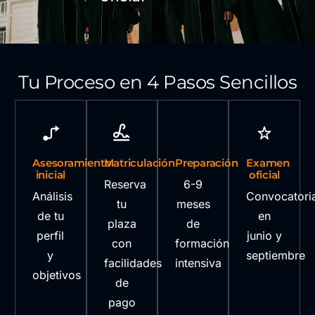
Tu Proceso en 4 Pasos Sencillos
Asesoramiento
Matriculación
Preparación
Examen
inicial
oficial
Reserva
6-9
Análisis
Convocatori
tu
meses
de tu
en
plaza
de
perfil
junio y
con
formación
y
septiembre
facilidades
intensiva
objetivos
de
pago