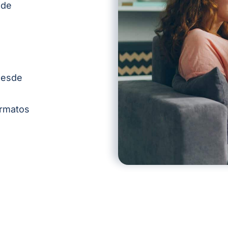
 de
 desde
ormatos