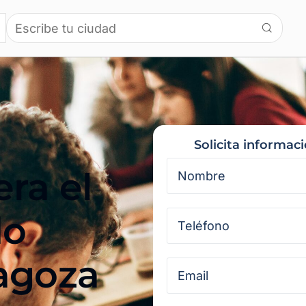
Solicita informac
ra el
do
agoza