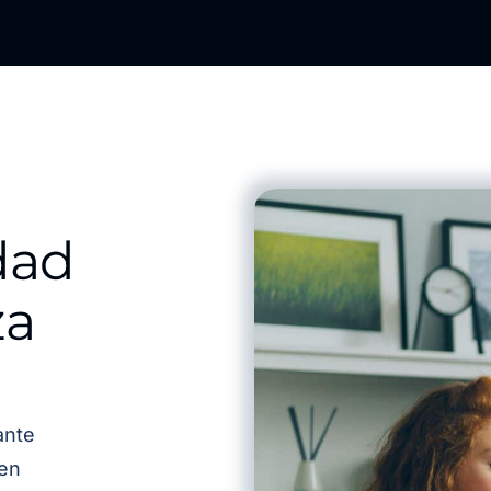
dad
za
ante
 en