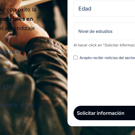
r con éxito la
senciales en
l aprendizaje
Al hacer click en "Solicitar Informa
ragoza u
Legal
Acepto recibir noticias del sect
con
 1:1 con
atoria oficial