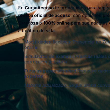
En
CursoAcceso
te preparamos para supera
prueba oficial de acceso
, con opciones
pre
Zaragoza
o
100% online
para que adaptes e
a tu ritmo de vida.
Modalidades flexibles: Presencial en Za
online
Simulacros de examen: Pruebas reales 
corrección detallada
Tutorías personalizadas: Resuelve dudas
expertos
Material actualizado: Según última convoc