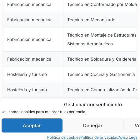
Fabricación mecánica
Técnico en Conformado por Moldeo 
Fabricación mecánica
Técnico en Mecanizado
Técnico en Montaje de Estructuras e
Fabricación mecánica
Sistemas Aeronáuticos
Fabricación mecánica
Técnico en Soldadura y Calderería
Hostelería y turismo
Técnico en Cocina y Gastronomía
Hostelería y turismo
Técnico en Comercialización de Pro
Gestionar consentimiento
Hostelería y turismo
Técnico en Servicios en Restauraci
Utilizamos cookies para mejorar tu experiencia.
Imagen personal
Técnico en Estética y Belleza
Aceptar
Denegar
Ve
Imagen personal
Técnico en Peluquería y Cosmética 
Política de cookies
Política de privacidad
Aviso Legal