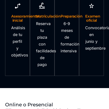
Asesoramiento
Matriculación
Preparación
Examen
inicial
oficial
Reserva
6-9
Análisis
Convocatori
tu
meses
de tu
en
plaza
de
perfil
junio y
con
formación
y
septiembre
facilidades
intensiva
objetivos
de
pago
Online o Presencial