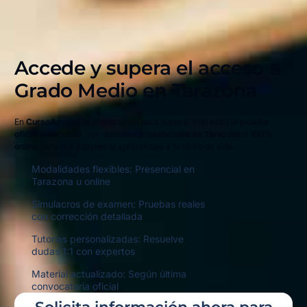
Accede y supera el acceso a
Grado Medio en
Tarazona
En
CursoAcceso
te preparamos para superar con éxito la
prueba
oficial de acceso
, con opciones
presenciales en Tarazona
o
100%
online
para que adaptes el aprendizaje a tu ritmo de vida.
Modalidades flexibles: Presencial en
Tarazona u online
Simulacros de examen: Pruebas reales
con corrección detallada
Tutorías personalizadas: Resuelve
dudas 1:1 con expertos
Material actualizado: Según última
convocatoria oficial