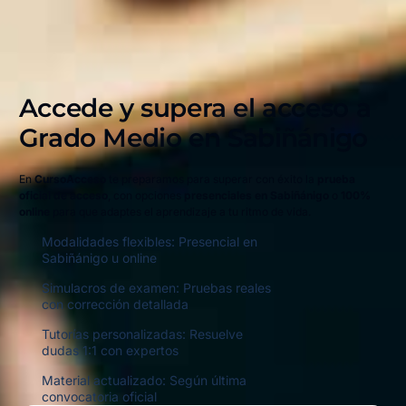
Accede y supera el acceso a
Grado Medio en
Sabiñánigo
En
CursoAcceso
te preparamos para superar con éxito la
prueba
oficial de acceso
, con opciones
presenciales en Sabiñánigo
o
100%
online
para que adaptes el aprendizaje a tu ritmo de vida.
Modalidades flexibles: Presencial en
Sabiñánigo u online
Simulacros de examen: Pruebas reales
con corrección detallada
Tutorías personalizadas: Resuelve
dudas 1:1 con expertos
Material actualizado: Según última
convocatoria oficial