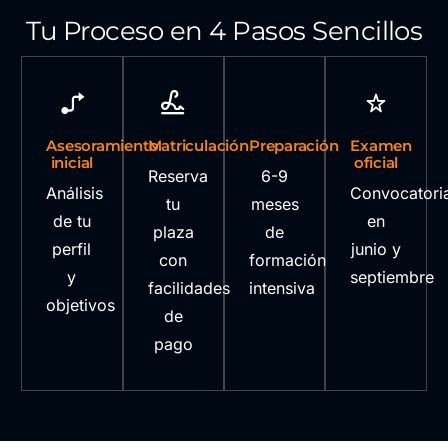
Tu Proceso en 4 Pasos Sencillos
Asesoramiento
Matriculación
Preparación
Examen
inicial
oficial
Reserva
6-9
Análisis
Convocatori
tu
meses
de tu
en
plaza
de
perfil
junio y
con
formación
y
septiembre
facilidades
intensiva
objetivos
de
pago