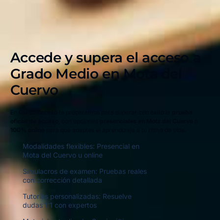
Accede y supera el acceso a
Grado Medio en
Mota del
Cuervo
En
CursoAcceso
te preparamos para superar con éxito la
prueba
oficial de acceso
, con opciones
presenciales en Mota del Cuervo
o
100% online
para que adaptes el aprendizaje a tu ritmo de vida.
Modalidades flexibles: Presencial en
Mota del Cuervo u online
Simulacros de examen: Pruebas reales
con corrección detallada
Tutorías personalizadas: Resuelve
dudas 1:1 con expertos