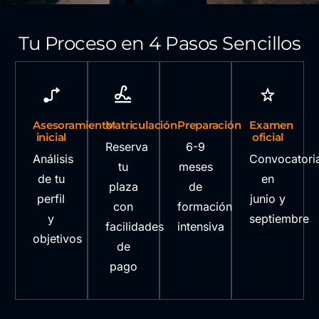
Tu Proceso en 4 Pasos Sencillos
Asesoramiento
Matriculación
Preparación
Examen
inicial
oficial
Reserva
6-9
Análisis
Convocatori
tu
meses
de tu
en
plaza
de
perfil
junio y
con
formación
y
septiembre
facilidades
intensiva
objetivos
de
pago