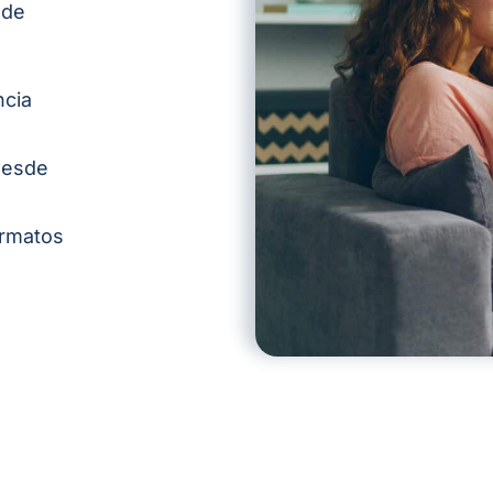
 de
ncia
 desde
ormatos