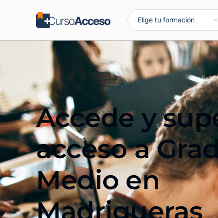
Accede y supe
acceso a Gra
Medio en
Madrigueras