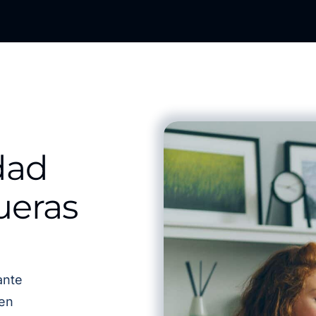
dad
ueras
ante
 en