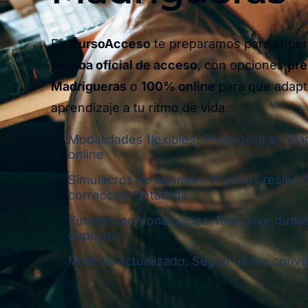
En
CursoAcceso
te preparamos para supera
prueba oficial de acceso
, con opciones
pre
Madrigueras
o
100% online
para que adapt
aprendizaje a tu ritmo de vida.
Modalidades flexibles: Presencial en Ma
online
Simulacros de examen: Pruebas reales 
corrección detallada
Tutorías personalizadas: Resuelve dudas
expertos
Material actualizado: Según última convoc