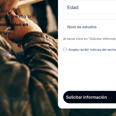
r con éxito la
senciales en
es el
Al hacer click en "Solicitar Informa
Legal
Acepto recibir noticias del sect
drigueras u
con
 1:1 con
atoria oficial