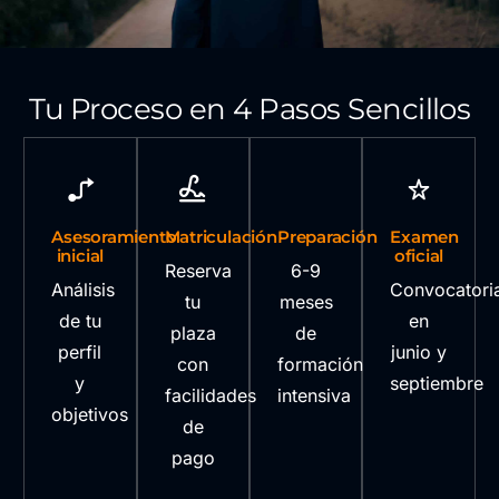
Tu Proceso en 4 Pasos Sencillos
Asesoramiento
Matriculación
Preparación
Examen
inicial
oficial
Reserva
6-9
Análisis
Convocatori
tu
meses
de tu
en
plaza
de
perfil
junio y
con
formación
y
septiembre
facilidades
intensiva
objetivos
de
pago