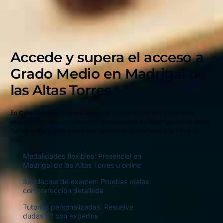
Accede y supera el acceso a
Grado Medio en
Madrigal de
las Altas Torres
En
CursoAcceso
te preparamos para superar con éxito la
prueba
oficial de acceso
, con opciones
presenciales en Madrigal de las Altas
Torres
o
100% online
para que adaptes el aprendizaje a tu ritmo de
vida.
Modalidades flexibles: Presencial en
Madrigal de las Altas Torres u online
Simulacros de examen: Pruebas reales
con corrección detallada
Tutorías personalizadas: Resuelve
dudas 1:1 con expertos