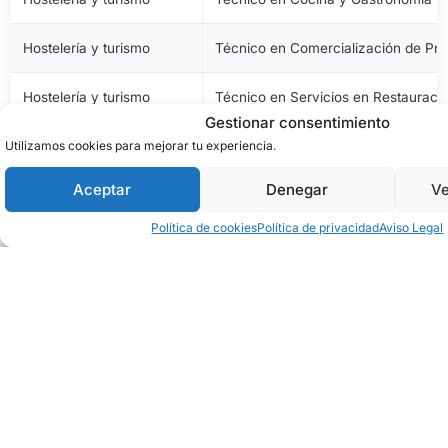
Hostelería y turismo
Técnico en Comercialización de Pro
Hostelería y turismo
Técnico en Servicios en Restauraci
Gestionar consentimiento
Utilizamos cookies para mejorar tu experiencia.
Imagen personal
Técnico en Estética y Belleza
Aceptar
Denegar
Ve
Imagen personal
Técnico en Peluquería y Cosmética 
Política de cookies
Política de privacidad
Aviso Legal
Imagen y sonido
Técnico en Vídeo Disc-Jockey y So
Industrias alimentarias
Técnico en Aceites de Oliva y Vinos
Industrias alimentarias
Técnico en Elaboración de Productos
Industrias alimentarias
Técnico en Panadería, Repostería y 
Industrias extractivas
Técnico en Excavaciones y Sondeo