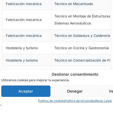
Fabricación mecánica
Técnico en Mecanizado
Técnico en Montaje de Estructuras e
Fabricación mecánica
Sistemas Aeronáuticos
Fabricación mecánica
Técnico en Soldadura y Calderería
Hostelería y turismo
Técnico en Cocina y Gastronomía
Hostelería y turismo
Técnico en Comercialización de Pro
Hostelería y turismo
Técnico en Servicios en Restauraci
Gestionar consentimiento
Utilizamos cookies para mejorar tu experiencia.
Imagen personal
Técnico en Estética y Belleza
Aceptar
Denegar
Ve
Imagen personal
Técnico en Peluquería y Cosmética 
Política de cookies
Política de privacidad
Aviso Legal
Imagen y sonido
Técnico en Vídeo Disc-Jockey y So