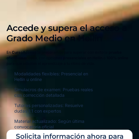
Accede y supera el acceso a
Grado Medio en
Hellín
En
CursoAcceso
te preparamos para superar con éxito la
prueba
oficial de acceso
, con opciones
presenciales en Hellín
o
100% online
para que adaptes el aprendizaje a tu ritmo de vida.
Modalidades flexibles: Presencial en
Hellín u online
Simulacros de examen: Pruebas reales
con corrección detallada
Tutorías personalizadas: Resuelve
dudas 1:1 con expertos
Material actualizado: Según última
convocatoria oficial
Solicita información ahora para