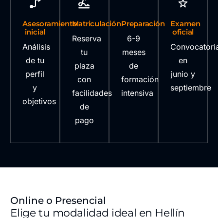
Asesoramiento
Matriculación
Preparación
Examen
inicial
oficial
Reserva
6-9
Análisis
Convocatori
tu
meses
de tu
en
plaza
de
perfil
junio y
con
formación
y
septiembre
facilidades
intensiva
objetivos
de
pago
Online o Presencial
Elige tu modalidad ideal en Hellín