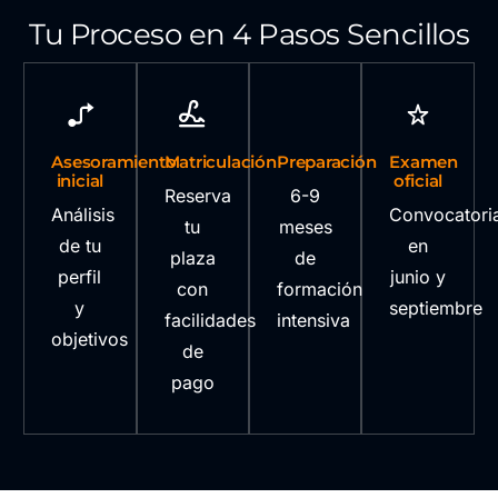
Tu Proceso en 4 Pasos Sencillos
Asesoramiento
Matriculación
Preparación
Examen
inicial
oficial
Reserva
6-9
Análisis
Convocatori
tu
meses
de tu
en
plaza
de
perfil
junio y
con
formación
y
septiembre
facilidades
intensiva
objetivos
de
pago