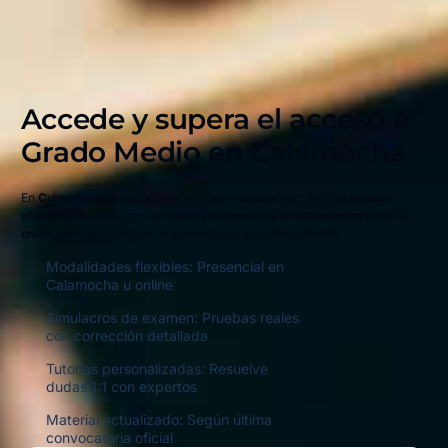
Accede y supera el acceso a
Grado Medio en
Calamocha
En
CursoAcceso
te preparamos para superar con éxito la
prueba
oficial de acceso
, con opciones
presenciales en Calamocha
o
100%
online
para que adaptes el aprendizaje a tu ritmo de vida.
Modalidades flexibles: Presencial en
Calamocha u online
Simulacros de examen: Pruebas reales
con corrección detallada
Tutorías personalizadas: Resuelve
dudas 1:1 con expertos
Material actualizado: Según última
convocatoria oficial