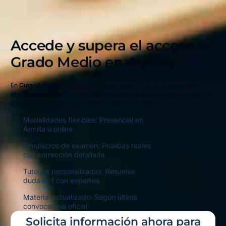
Accede y supera el acceso a
Grado Medio en
Armilla
En
CursoAcceso
te preparamos para superar con éxito la
prueba
oficial de acceso
, con opciones
presenciales en Armilla
o
100% online
para que adaptes el aprendizaje a tu ritmo de vida.
Modalidades flexibles: Presencial en
Armilla u online
Simulacros de examen: Pruebas reales
con corrección detallada
Tutorías personalizadas: Resuelve
dudas 1:1 con expertos
Material actualizado: Según última
convocatoria oficial
Solicita información ahora para