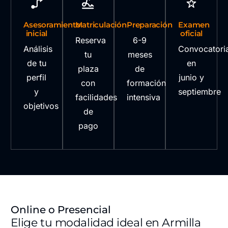
Asesoramiento
Matriculación
Preparación
Examen
inicial
oficial
Reserva
6-9
Análisis
Convocatori
tu
meses
de tu
en
plaza
de
perfil
junio y
con
formación
y
septiembre
facilidades
intensiva
objetivos
de
pago
Online o Presencial
Elige tu modalidad ideal en Armilla