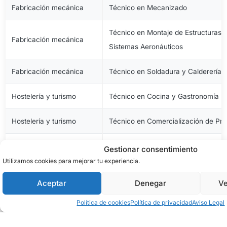
Fabricación mecánica
Técnico en Mecanizado
Técnico en Montaje de Estructuras e
Fabricación mecánica
Sistemas Aeronáuticos
Fabricación mecánica
Técnico en Soldadura y Calderería
Hostelería y turismo
Técnico en Cocina y Gastronomía
Hostelería y turismo
Técnico en Comercialización de Pro
Hostelería y turismo
Técnico en Servicios en Restauraci
Gestionar consentimiento
Utilizamos cookies para mejorar tu experiencia.
Imagen personal
Técnico en Estética y Belleza
Aceptar
Denegar
Ve
Imagen personal
Técnico en Peluquería y Cosmética 
Política de cookies
Política de privacidad
Aviso Legal
Imagen y sonido
Técnico en Vídeo Disc-Jockey y So