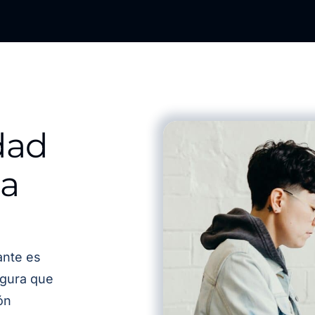
dad
na
ante es
egura que
ón