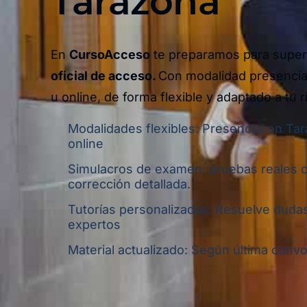
Tarazona
En
CursoAcceso
te preparamos para super
oficial de acceso.
Con modalidad presencia
u online,
de forma flexible y adaptado a tu r
Modalidades flexibles: Presencial en Ta
online
Simulacros de examen: pruebas reales 
corrección detallada.
Tutorías personalizadas: Resuelve dudas
expertos
Material actualizado: Según última convoc