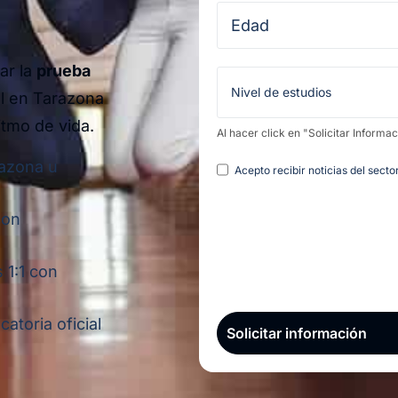
ar la
prueba
l en Tarazona
itmo de vida.
Al hacer click en "Solicitar Informa
Legal
razona u
Acepto recibir noticias del sect
con
 1:1 con
atoria oficial