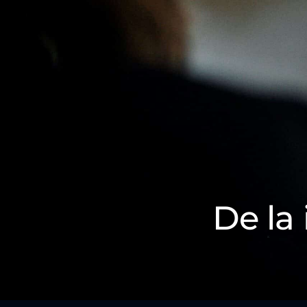
De la 