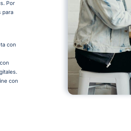
as
. Por
 para
eta con
 con
gitales.
line con