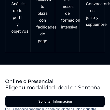
Análisis
Convocatori
tu
meses
de tu
en
plaza
de
perfil
junio y
con
formación
y
septiembre
facilidades
intensiva
objetivos
de
pago
Online o Presencial
Elige tu modalidad ideal en Santoña
Solicitar Información
En CursoAcceso sabemos que cada estudiante es único y nuestro