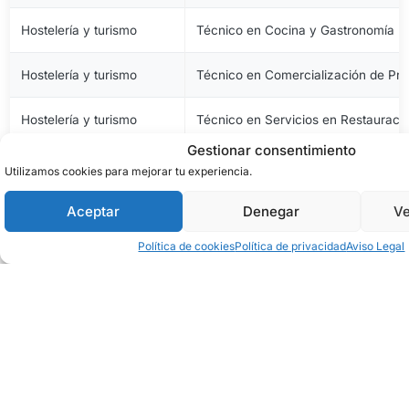
Hostelería y turismo
Técnico en Cocina y Gastronomía
Hostelería y turismo
Técnico en Comercialización de Pro
Hostelería y turismo
Técnico en Servicios en Restauraci
Gestionar consentimiento
Imagen personal
Técnico en Estética y Belleza
Utilizamos cookies para mejorar tu experiencia.
Imagen personal
Técnico en Peluquería y Cosmética 
Aceptar
Denegar
Ve
Política de cookies
Política de privacidad
Aviso Legal
Imagen y sonido
Técnico en Vídeo Disc-Jockey y So
Industrias alimentarias
Técnico en Aceites de Oliva y Vinos
Industrias alimentarias
Técnico en Elaboración de Productos
Industrias alimentarias
Técnico en Panadería, Repostería y 