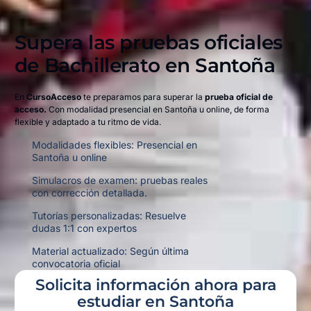
Supera las pruebas oficiales
de Bachillerato en
Santoña
En
CursoAcceso
te preparamos para superar la
prueba oficial de
acceso.
Con modalidad presencial en Santoña u online,
de forma
flexible y adaptado a tu ritmo de vida.
Modalidades flexibles: Presencial en
Santoña u online
Simulacros de examen: pruebas reales
con corrección detallada.
Tutorías personalizadas: Resuelve
dudas 1:1 con expertos
Material actualizado: Según última
convocatoria oficial
Solicita información ahora para
estudiar en Santoña