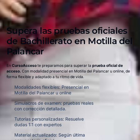
Supera las pruebas oficiales
de Bachillerato en
Motilla del
Palancar
En
CursoAcceso
te preparamos para superar la
prueba oficial de
acceso.
Con modalidad presencial en Motilla del Palancar u online,
de
forma flexible y adaptado a tu ritmo de vida.
Modalidades flexibles: Presencial en
Motilla del Palancar u online
Simulacros de examen: pruebas reales
con corrección detallada.
Tutorías personalizadas: Resuelve
dudas 1:1 con expertos
Material actualizado: Según última