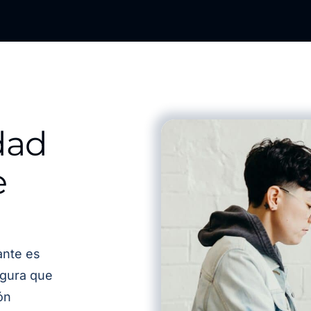
dad
e
ante es
egura que
ón