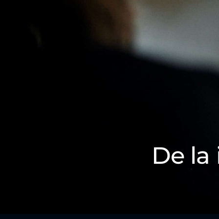
De la 