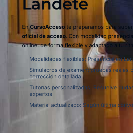
Landete
En
CursoAcceso
te preparamos para super
oficial de acceso.
Con modalidad presencia
online,
de forma flexible y adaptado a tu rit
Modalidades flexibles: Presencial en Lan
Simulacros de examen: pruebas reales 
corrección detallada.
Tutorías personalizadas: Resuelve dudas
expertos
Material actualizado: Según última convoc