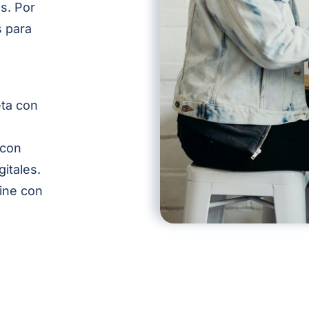
as
. Por
 para
eta con
 con
gitales.
line con