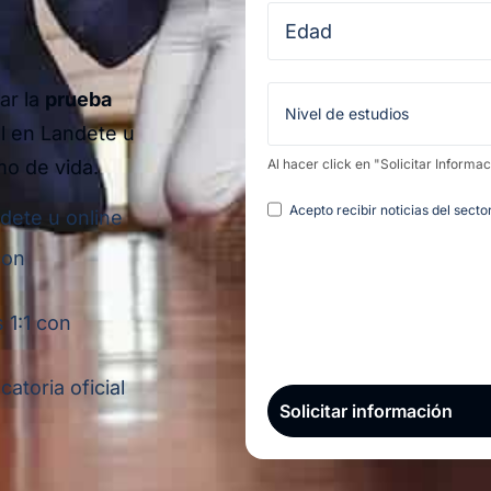
ar la
prueba
l en Landete u
mo de vida.
Al hacer click en "Solicitar Informa
Legal
Acepto recibir noticias del sect
dete u online
con
 1:1 con
atoria oficial