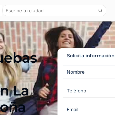
ruebas
Solicita informació
en
La
Doña