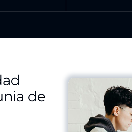
dad
unia de