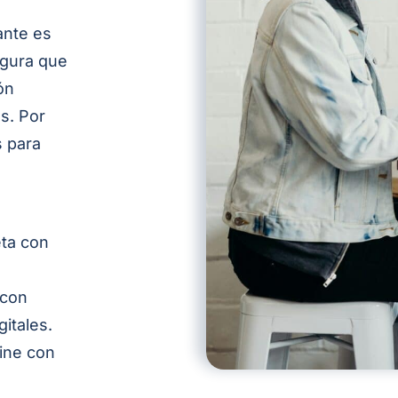
ante es
egura que
ón
as
. Por
 para
eta con
 con
gitales.
line con