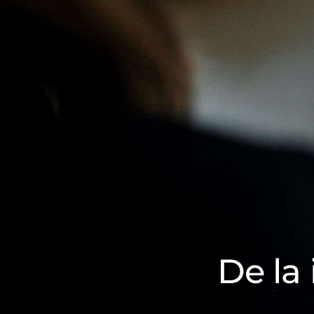
De la 