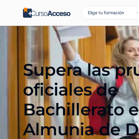
Supera las p
oficiales de
Bachillerato 
Almunia de 