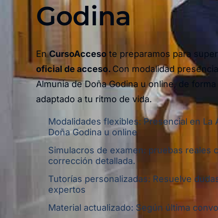
Godina
En
CursoAcceso
te preparamos para super
oficial de acceso.
Con modalidad presencia
Almunia de Doña Godina u online,
de forma 
adaptado a tu ritmo de vida.
Modalidades flexibles: Presencial en La
Doña Godina u online
Simulacros de examen: pruebas reales 
corrección detallada.
Tutorías personalizadas: Resuelve dudas
expertos
Material actualizado: Según última convoc