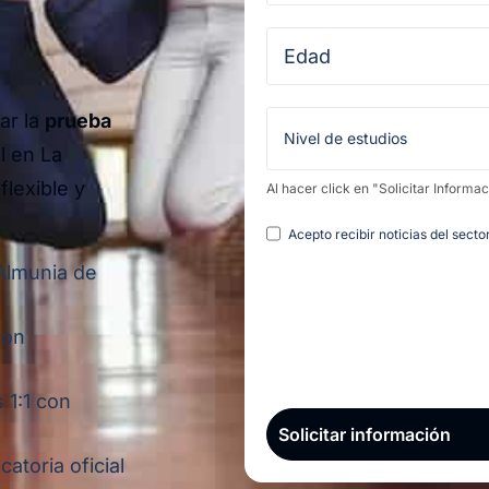
ar la
prueba
l en La
flexible y
Al hacer click en "Solicitar Informa
Legal
Acepto recibir noticias del sect
 Almunia de
con
 1:1 con
atoria oficial