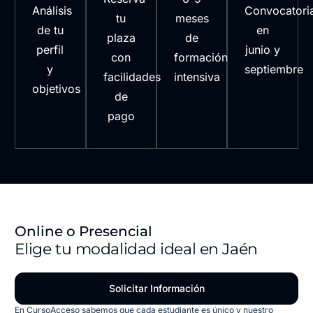
Análisis
Convocatori
tu
meses
de tu
en
plaza
de
perfil
junio y
con
formación
y
septiembre
facilidades
intensiva
objetivos
de
pago
Online o Presencial
Elige tu modalidad ideal en Jaén
Solicitar Información
En CursoAcceso sabemos que cada estudiante es único y nuestro