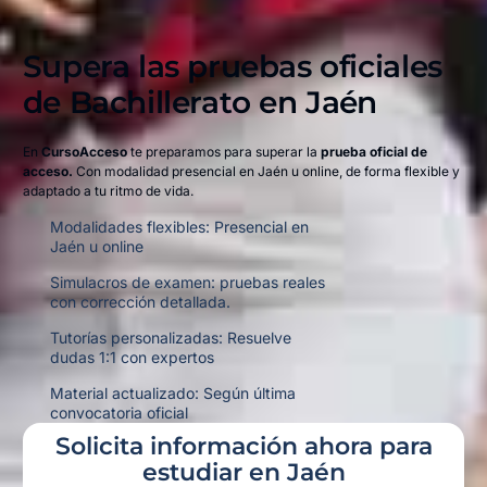
Supera las pruebas oficiales
de Bachillerato en
Jaén
En
CursoAcceso
te preparamos para superar la
prueba oficial de
acceso.
Con modalidad presencial en Jaén u online,
de forma flexible y
adaptado a tu ritmo de vida.
Modalidades flexibles: Presencial en
Jaén u online
Simulacros de examen: pruebas reales
con corrección detallada.
Tutorías personalizadas: Resuelve
dudas 1:1 con expertos
Material actualizado: Según última
convocatoria oficial
Solicita información ahora para
estudiar en Jaén