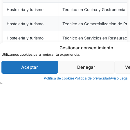
Hostelería y turismo
Técnico en Cocina y Gastronomía
Hostelería y turismo
Técnico en Comercialización de Pro
Hostelería y turismo
Técnico en Servicios en Restauraci
Gestionar consentimiento
Imagen personal
Técnico en Estética y Belleza
Utilizamos cookies para mejorar tu experiencia.
Imagen personal
Técnico en Peluquería y Cosmética 
Aceptar
Denegar
Ve
Política de cookies
Política de privacidad
Aviso Legal
Imagen y sonido
Técnico en Vídeo Disc-Jockey y So
Industrias alimentarias
Técnico en Aceites de Oliva y Vinos
Industrias alimentarias
Técnico en Elaboración de Productos
Industrias alimentarias
Técnico en Panadería, Repostería y 