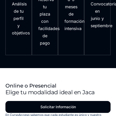
Análisis
Convocatori
tu
meses
de tu
en
plaza
de
perfil
junio y
con
formación
y
septiembre
facilidades
intensiva
objetivos
de
pago
Online o Presencial
Elige tu modalidad ideal en Jaca
Solicitar Información
En CursoAcceso sabemos que cada estudiante es único y nuestro