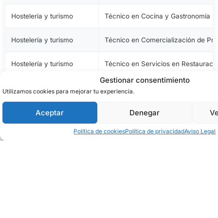
Hostelería y turismo
Técnico en Cocina y Gastronomía
Hostelería y turismo
Técnico en Comercialización de Pro
Hostelería y turismo
Técnico en Servicios en Restauraci
Gestionar consentimiento
Imagen personal
Técnico en Estética y Belleza
Utilizamos cookies para mejorar tu experiencia.
Imagen personal
Técnico en Peluquería y Cosmética 
Aceptar
Denegar
Ve
Política de cookies
Política de privacidad
Aviso Legal
Imagen y sonido
Técnico en Vídeo Disc-Jockey y So
Industrias alimentarias
Técnico en Aceites de Oliva y Vinos
Industrias alimentarias
Técnico en Elaboración de Productos
Industrias alimentarias
Técnico en Panadería, Repostería y 