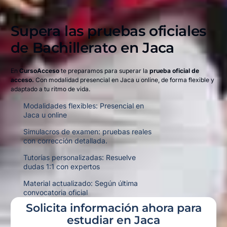
Supera las pruebas oficiales
de Bachillerato en
Jaca
En
CursoAcceso
te preparamos para superar la
prueba oficial de
acceso.
Con modalidad presencial en Jaca u online,
de forma flexible y
adaptado a tu ritmo de vida.
Modalidades flexibles: Presencial en
Jaca u online
Simulacros de examen: pruebas reales
con corrección detallada.
Tutorías personalizadas: Resuelve
dudas 1:1 con expertos
Material actualizado: Según última
convocatoria oficial
Solicita información ahora para
estudiar en Jaca