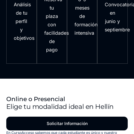
Análisis
Convocatori
tu
meses
de tu
en
plaza
de
perfil
junio y
con
formación
y
septiembre
facilidades
intensiva
objetivos
de
pago
Online o Presencial
Elige tu modalidad ideal en Hellín
Solicitar Información
En CursoAcceso sabemos que cada estudiante es único y nuestro