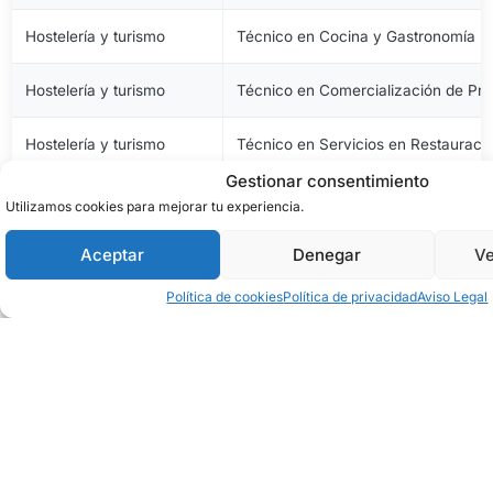
Hostelería y turismo
Técnico en Cocina y Gastronomía
Hostelería y turismo
Técnico en Comercialización de Pro
Hostelería y turismo
Técnico en Servicios en Restauraci
Gestionar consentimiento
Imagen personal
Técnico en Estética y Belleza
Utilizamos cookies para mejorar tu experiencia.
Imagen personal
Técnico en Peluquería y Cosmética 
Aceptar
Denegar
Ve
Política de cookies
Política de privacidad
Aviso Legal
Imagen y sonido
Técnico en Vídeo Disc-Jockey y So
Industrias alimentarias
Técnico en Aceites de Oliva y Vinos
Industrias alimentarias
Técnico en Elaboración de Productos
Industrias alimentarias
Técnico en Panadería, Repostería y 