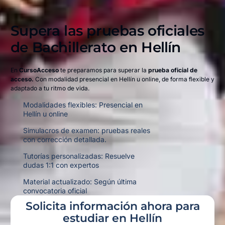
Supera las pruebas oficiales
de Bachillerato en
Hellín
En
CursoAcceso
te preparamos para superar la
prueba oficial de
acceso.
Con modalidad presencial en Hellín u online,
de forma flexible y
adaptado a tu ritmo de vida.
Modalidades flexibles: Presencial en
Hellín u online
Simulacros de examen: pruebas reales
con corrección detallada.
Tutorías personalizadas: Resuelve
dudas 1:1 con expertos
Material actualizado: Según última
convocatoria oficial
Solicita información ahora para
estudiar en Hellín