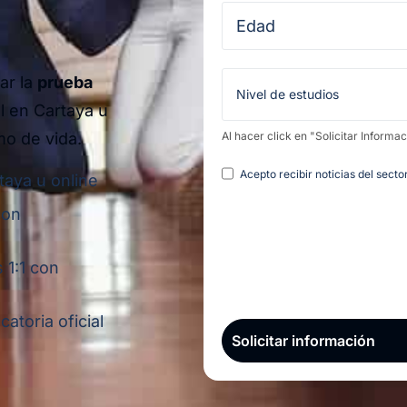
ar la
prueba
l en Cartaya u
mo de vida.
Al hacer click en "Solicitar Informa
Legal
Acepto recibir noticias del sect
taya u online
con
 1:1 con
atoria oficial