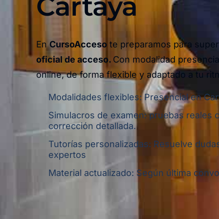
Cartaya
En
CursoAcceso
te preparamos para super
oficial de acceso.
Con modalidad presencia
online,
de forma flexible y adaptado a tu rit
Modalidades flexibles: Presencial en Car
Simulacros de examen: pruebas reales 
corrección detallada.
Tutorías personalizadas: Resuelve dudas
expertos
Material actualizado: Según última convoc