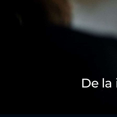
De la 