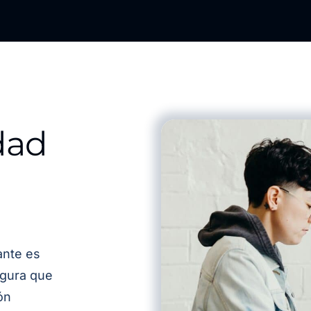
dad
ante es
egura que
ón