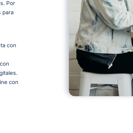
as
. Por
 para
eta con
 con
gitales.
line con