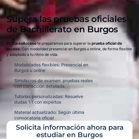
Supera las pruebas oficiales
de Bachillerato en
Burgos
En
CursoAcceso
te preparamos para superar la
prueba oficial de
acceso.
Con modalidad presencial en Burgos u online,
de forma flexible
y adaptado a tu ritmo de vida.
Modalidades flexibles: Presencial en
Burgos u online
Simulacros de examen: pruebas reales
con corrección detallada.
Tutorías personalizadas: Resuelve
dudas 1:1 con expertos
Material actualizado: Según última
convocatoria oficial
Solicita información ahora para
estudiar en Burgos