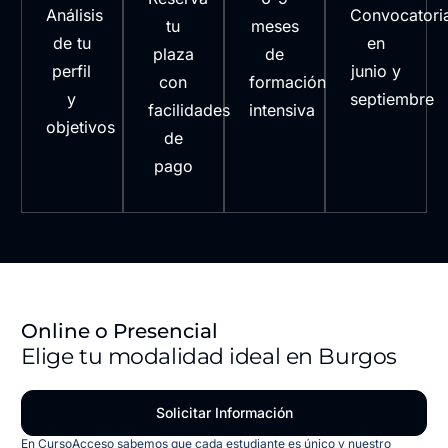
Análisis
Convocatori
tu
meses
de tu
en
plaza
de
perfil
junio y
con
formación
y
septiembre
facilidades
intensiva
objetivos
de
pago
Online o Presencial
Elige tu modalidad ideal en Burgos
Solicitar Información
En CursoAcceso sabemos que cada estudiante es único y nuestro