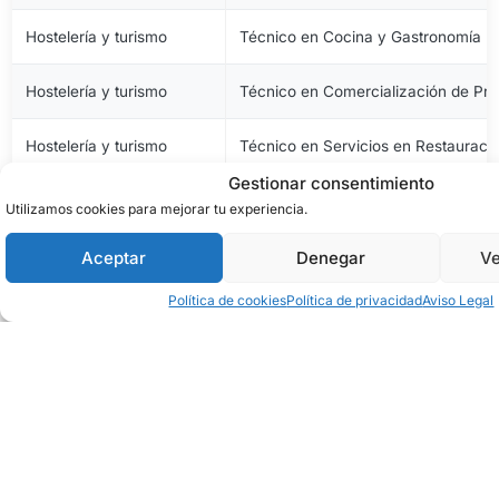
Hostelería y turismo
Técnico en Cocina y Gastronomía
Hostelería y turismo
Técnico en Comercialización de Pro
Hostelería y turismo
Técnico en Servicios en Restauraci
Gestionar consentimiento
Imagen personal
Técnico en Estética y Belleza
Utilizamos cookies para mejorar tu experiencia.
Imagen personal
Técnico en Peluquería y Cosmética 
Aceptar
Denegar
Ve
Política de cookies
Política de privacidad
Aviso Legal
Imagen y sonido
Técnico en Vídeo Disc-Jockey y So
Industrias alimentarias
Técnico en Aceites de Oliva y Vinos
Industrias alimentarias
Técnico en Elaboración de Productos
Industrias alimentarias
Técnico en Panadería, Repostería y 