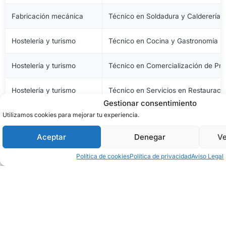
Fabricación mecánica
Técnico en Soldadura y Calderería
Hostelería y turismo
Técnico en Cocina y Gastronomía
Hostelería y turismo
Técnico en Comercialización de Pro
Hostelería y turismo
Técnico en Servicios en Restauraci
Gestionar consentimiento
Imagen personal
Técnico en Estética y Belleza
Utilizamos cookies para mejorar tu experiencia.
Aceptar
Denegar
Ve
Imagen personal
Técnico en Peluquería y Cosmética 
Política de cookies
Política de privacidad
Aviso Legal
Imagen y sonido
Técnico en Vídeo Disc-Jockey y So
Industrias alimentarias
Técnico en Aceites de Oliva y Vinos
Industrias alimentarias
Técnico en Elaboración de Productos