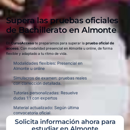
Supera las pruebas oficiales
de Bachillerato en
Almonte
En
CursoAcceso
te preparamos para superar la
prueba oficial de
acceso.
Con modalidad presencial en Almonte u online,
de forma
flexible y adaptado a tu ritmo de vida.
Modalidades flexibles: Presencial en
Almonte u online
Simulacros de examen: pruebas reales
con corrección detallada.
Tutorías personalizadas: Resuelve
dudas 1:1 con expertos
Material actualizado: Según última
convocatoria oficial
Solicita información ahora para
estudiar en Almonte