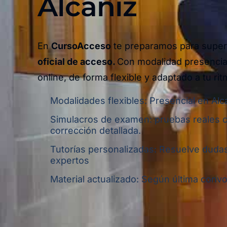
Alcañiz
En
CursoAcceso
te preparamos para super
oficial de acceso.
Con modalidad presencial
online,
de forma flexible y adaptado a tu rit
Modalidades flexibles: Presencial en Alc
Simulacros de examen: pruebas reales 
corrección detallada.
Tutorías personalizadas: Resuelve dudas
expertos
Material actualizado: Según última convoc