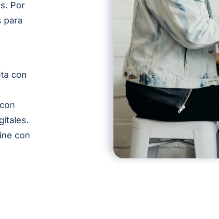
as
. Por
 para
eta con
 con
gitales.
line con