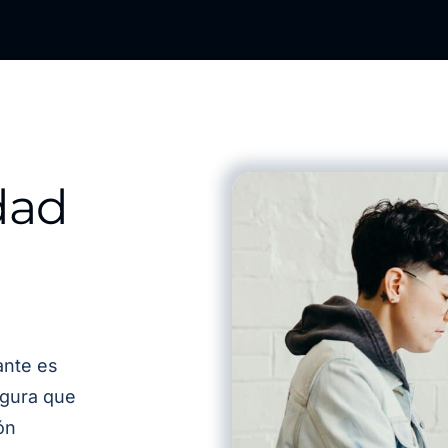
dad
ante es
egura que
ón