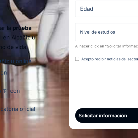
ar la
prueba
 en Alcañiz u
mo de vida.
Al hacer click en "Solicitar Informa
Legal
Acepto recibir noticias del sect
añiz u online
con
 1:1 con
atoria oficial