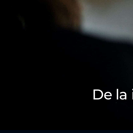
De la 