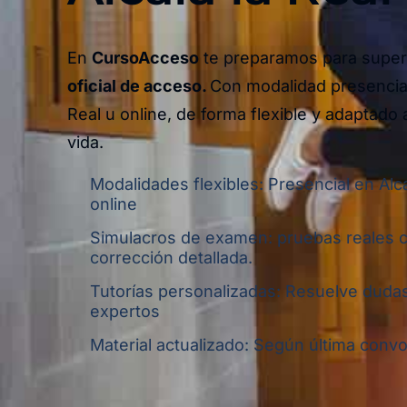
En
CursoAcceso
te preparamos para super
oficial de acceso.
Con modalidad presencial
Real u online,
de forma flexible y adaptado 
vida.
Modalidades flexibles: Presencial en Alca
online
Simulacros de examen: pruebas reales 
corrección detallada.
Tutorías personalizadas: Resuelve dudas
expertos
Material actualizado: Según última convoc