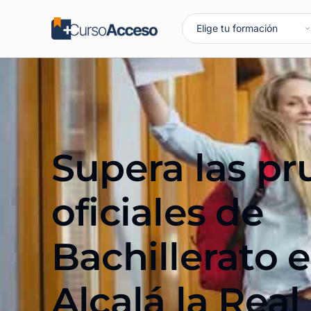
Supera las p
oficiales de
Bachillerato 
Alcalá la Real