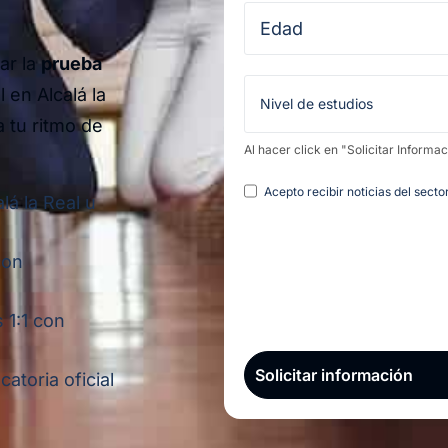
ar la
prueba
 en Alcalá la
a tu ritmo de
Al hacer click en "Solicitar Informa
Legal
Acepto recibir noticias del sect
lá la Real u
con
 1:1 con
atoria oficial