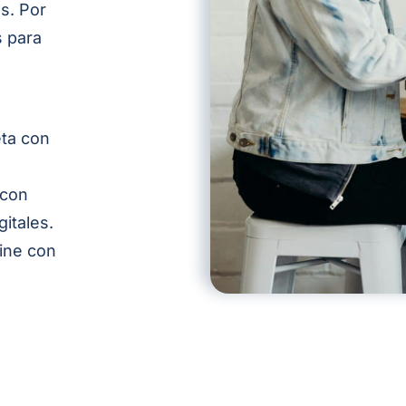
as
. Por
 para
eta con
 con
gitales.
line con