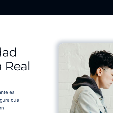
dad
a Real
ante es
egura que
ón