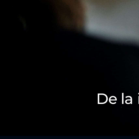
De la 